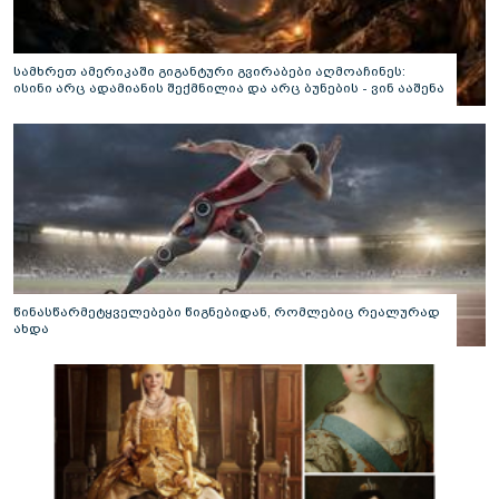
სამხრეთ ამერიკაში გიგანტური გვირაბები აღმოაჩინეს:
ისინი არც ადამიანის შექმნილია და არც ბუნების - ვინ ააშენა
საიდუმლო ლაბირინთები?
წინასწარმეტყველებები წიგნებიდან, რომლებიც რეალურად
ახდა