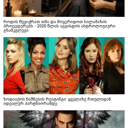
როდის შევიჭრათ თმა და მოვერიდოთ სილამაზის
პროცედურებს - 2026 წლის აგვისტოს ასტროლოგიური
გზამკვლევი
ზოდიაქოს ნიშნების რეიტინგი: ყველაზე რთულიდან
იდეალურ პარტნიორამდე