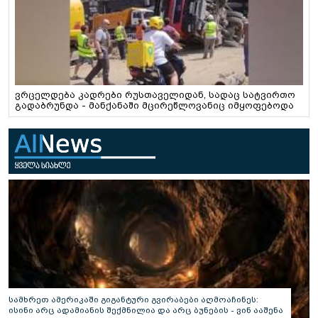
ვრცელდება კადრები რუსთაველიდან, სადაც სატვირთო
გადაბრუნდა - მანქანაში მცირეწლოვანიც იმყოფებოდა
სამხრეთ ამერიკაში გიგანტური გვირაბები აღმოაჩინეს:
ისინი არც ადამიანის შექმნილია და არც ბუნების - ვინ ააშენა