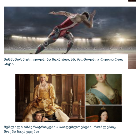
საიდუმლო ლაბირინთები?
წინასწარმეტყველებები წიგნებიდან, რომლებიც რეალურად
ახდა
შეშლილი იმპერატრიცების საიდუმლოებები, რომლებიც
შოკში ჩაგაგდებთ