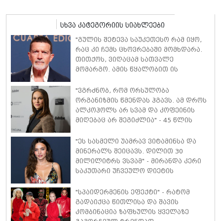
სხვა კატეგორიის სიახლეები
"გულის შეტევა საუკეთესო რამ იყო,
რაც კი ჩემს ცხოვრებაში მომხდარა.
თითქოს, ვიღაცამ სათვალე
მომარგო. ამის წყალობით ის
რეალობა დავინახე, რასაც მანამდე
ვერ ვამჩნევდი" - ანტონიო ბანდერასი
"ვგრძნობ, რომ ორსულობა
ორგანიზმის წმენდას ჰგავს. ამ დროს
ალკოჰოლს არ სვამ და კოფეინის
მიღებაც არ შეგიძლია" - 45 წლის
ნატალი პორტმანი მე-3 ორსულობაზე
იშვიათ კომენტარს აკეთებს
"ეს სასმელი უამრავ ვიტამინსა და
მინერალს შეიცავს. დილით 30
მილილიტრს ვსვამ" - მირანდა კერი
საკუთარი უჩვეულო დიეტის
დეტალებს ასახელებს
"სპაიდერმენის ეფექტი" - რატომ
გადაიქცა წითლისა და შავის
კომბინაცია ზაფხულის ყველაზე