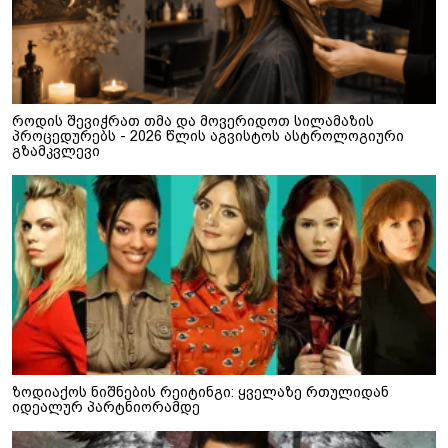
როდის შევიჭრათ თმა და მოვერიდოთ სილამაზის
პროცედურებს - 2026 წლის აგვისტოს ასტროლოგიური
გზამკვლევი
ზოდიაქოს ნიშნების რეიტინგი: ყველაზე რთულიდან
იდეალურ პარტნიორამდე