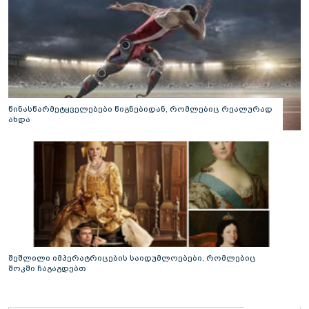
წინასწარმეტყველებები წიგნებიდან, რომლებიც რეალურად
ახდა
შეშლილი იმპერატრიცების საიდუმლოებები, რომლებიც
შოკში ჩაგაგდებთ