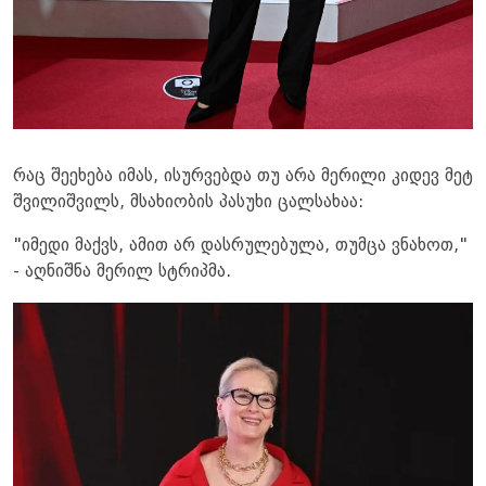
​რაც შეეხება იმას, ისურვებდა თუ არა მერილი კიდევ მეტ
შვილიშვილს, მსახიობის პასუხი ცალსახაა:
"იმედი მაქვს, ამით არ დასრულებულა, თუმცა ვნახოთ,"
- აღნიშნა მერილ სტრიპმა.