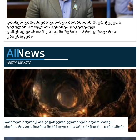
დაიწყო გამოძიება გიორგი ბარამიძის მიერ ტყვეთა
გაცვლის პროცესის შესახებ გაკეთებულ
განცხადებასთან დაკავშირებით - პროკურატურის
განცხადება
სამხრეთ ამერიკაში გიგანტური გვირაბები აღმოაჩინეს:
ისინი არც ადამიანის შექმნილია და არც ბუნების - ვინ ააშენა
საიდუმლო ლაბირინთები?