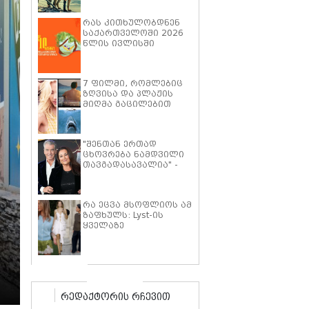
პიტმა ფილმში "მხეცის
გული" ოთხფეხა
რას კითხულობდნენ
პარტნიორთან
საქართველოში 2026
დაახლოების
წლის ივლისში
"განსაკუთრებულ
გამოცდილებაზე"
ისაუბრა
7 ფილმი, რომლებიც
ზღვისა და პლაჟის
მიღმა გაცილებით
ღრმა ისტორიებზე
მოგიყვებათ
"შენთან ერთად
ცხოვრება ნამდვილი
თავგადასავალია" -
კილი შეი სმიტი პირს
ბროსნანს ქორწინების
25 წლის იუბილეს
რა ეცვა მსოფლიოს ამ
ემოციური სიტყვებით
ზაფხულს: Lyst-ის
ულოცავს
ყველაზე
პოპულარული
ტრენდების ათეული
რედაქტორის რჩევით