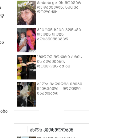
Ambebi.ge-ის მთავარ
რედაქტორს, ნათია
o
დოლიძეს
ად
საზოგადოების
მხარდაჭერა
სჭირდება.
კეტრინ ზეტა-ჯონსმა
დედის დღის
აღსანიშნავად
და
შვილებთან ერთად
გადაღებული იშვიათი
ფოტოები გამოაქვეყნა
"მედოუ უოკერი არის
ის ადამიანი,
რომელიც აქ ამ
საძმოს წარსადგენად
მარტოს არ
გამომიშვებდა… ახლა
ბელა ჰადიდმა იმიჯი
კი წავალ და ცოტას
შეიცვალა - მოდელი
ვიტირებ" - ვინ
საკუთარი
დიზელი კანის
პარფიუმერული
კინოფესტივალზე პოლ
ბრენდის ახალი
უოკერის ქალიშვილს
პროდუქტის
ემოციური სიტყვებით
ანა
პრეზენტაციაზე
მიმართავს
"ბოჰოს" სტილის
ტალღოვანი თმითა
აბრეშუმის მინიკაბით
ახლა კითხულობენ
გამოჩნდა