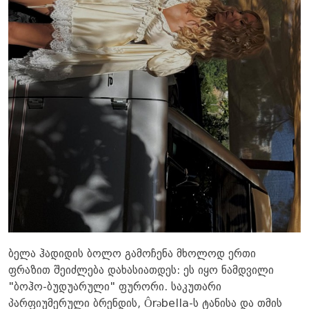
ბელა ჰადიდის ბოლო გამოჩენა მხოლოდ ერთი
ფრაზით შეიძლება დახასიათდეს: ეს იყო ნამდვილი
"ბოჰო-ბუდუარული" ფურორი. საკუთარი
პარფიუმერული ბრენდის, Ôrəbella-ს ტანისა და თმის