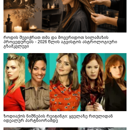
როდის შევიჭრათ თმა და მოვერიდოთ სილამაზის
პროცედურებს - 2026 წლის აგვისტოს ასტროლოგიური
გზამკვლევი
ზოდიაქოს ნიშნების რეიტინგი: ყველაზე რთულიდან
იდეალურ პარტნიორამდე