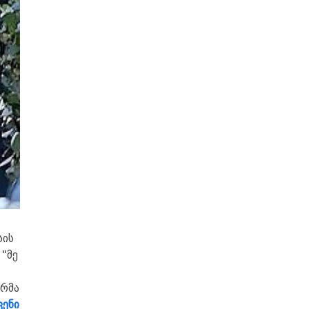
სის
 "მე
ერმა
ვენი