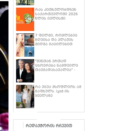
პიტმა ფილმში "მხეცის
გული" ოთხფეხა
რას კითხულობდნენ
პარტნიორთან
საქართველოში 2026
დაახლოების
წლის ივლისში
"განსაკუთრებულ
გამოცდილებაზე"
ისაუბრა
7 ფილმი, რომლებიც
ზღვისა და პლაჟის
მიღმა გაცილებით
ღრმა ისტორიებზე
მოგიყვებათ
"შენთან ერთად
ცხოვრება ნამდვილი
თავგადასავალია" -
კილი შეი სმიტი პირს
ბროსნანს ქორწინების
25 წლის იუბილეს
რა ეცვა მსოფლიოს ამ
ემოციური სიტყვებით
ზაფხულს: Lyst-ის
ულოცავს
ყველაზე
პოპულარული
ტრენდების ათეული
რედაქტორის რჩევით