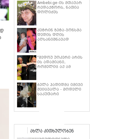
Ambebi.ge-ის მთავარ
რედაქტორს, ნათია
დოლიძეს
საზოგადოების
მხარდაჭერა
სჭირდება.
კეტრინ ზეტა-ჯონსმა
ად
დედის დღის
ი
აღსანიშნავად
შვილებთან ერთად
გადაღებული იშვიათი
ფოტოები გამოაქვეყნა
"მედოუ უოკერი არის
ის ადამიანი,
რომელიც აქ ამ
საძმოს წარსადგენად
მარტოს არ
გამომიშვებდა… ახლა
ბელა ჰადიდმა იმიჯი
კი წავალ და ცოტას
შეიცვალა - მოდელი
ვიტირებ" - ვინ
საკუთარი
დიზელი კანის
პარფიუმერული
კინოფესტივალზე პოლ
ბრენდის ახალი
უოკერის ქალიშვილს
პროდუქტის
ემოციური სიტყვებით
პრეზენტაციაზე
მიმართავს
"ბოჰოს" სტილის
ტალღოვანი თმითა
აბრეშუმის მინიკაბით
ახლა კითხულობენ
გამოჩნდა