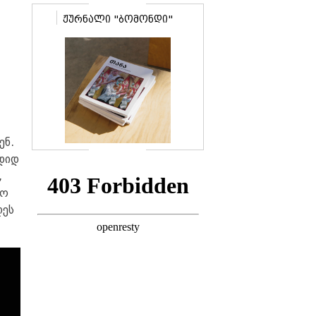
ჟურნალი "ბომონდი"
ენ.
დიდ
,
რო
ღეს