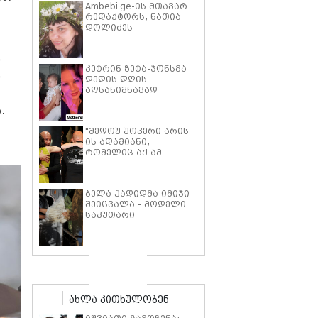
Ambebi.ge-ის მთავარ
რედაქტორს, ნათია
დოლიძეს
საზოგადოების
მხარდაჭერა
დ
სჭირდება.
კეტრინ ზეტა-ჯონსმა
დ
დედის დღის
აღსანიშნავად
შვილებთან ერთად
.
გადაღებული იშვიათი
ფოტოები გამოაქვეყნა
"მედოუ უოკერი არის
ის ადამიანი,
რომელიც აქ ამ
საძმოს წარსადგენად
მარტოს არ
გამომიშვებდა… ახლა
ბელა ჰადიდმა იმიჯი
კი წავალ და ცოტას
შეიცვალა - მოდელი
ვიტირებ" - ვინ
საკუთარი
დიზელი კანის
პარფიუმერული
კინოფესტივალზე პოლ
ბრენდის ახალი
უოკერის ქალიშვილს
პროდუქტის
ემოციური სიტყვებით
პრეზენტაციაზე
მიმართავს
"ბოჰოს" სტილის
ტალღოვანი თმითა
აბრეშუმის მინიკაბით
ახლა კითხულობენ
გამოჩნდა