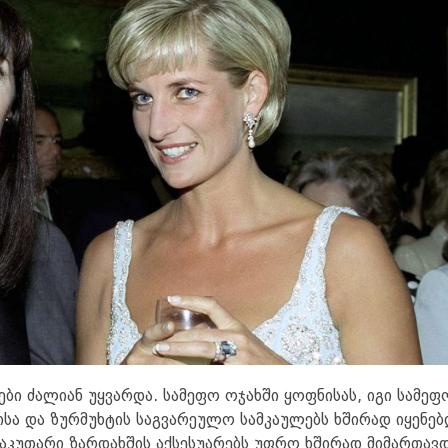
ები ძალიან უყვარდა. სამეფო ოჯახში ყოფნისას, იგი სამეფ
სა და ზურმუხტის საგვარეულო სამკაულებს ხშირად იყენებ
 საკუთარი ზარდახშის აქსესუარებს უფრო ხშირად მიმართავდ