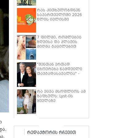
პიტმა ფილმში "მხეცის
გული" ოთხფეხა
რას კითხულობდნენ
პარტნიორთან
საქართველოში 2026
დაახლოების
წლის ივლისში
"განსაკუთრებულ
გამოცდილებაზე"
ისაუბრა
7 ფილმი, რომლებიც
ზღვისა და პლაჟის
მიღმა გაცილებით
ღრმა ისტორიებზე
მოგიყვებათ
"შენთან ერთად
ცხოვრება ნამდვილი
თავგადასავალია" -
კილი შეი სმიტი პირს
ბროსნანს ქორწინების
25 წლის იუბილეს
რა ეცვა მსოფლიოს ამ
ემოციური სიტყვებით
ზაფხულს: Lyst-ის
ულოცავს
ყველაზე
პოპულარული
ტრენდების ათეული
ო
და.
რედაქტორის რჩევით
ა.