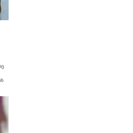
აც
ის