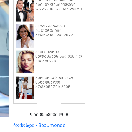
იშვიათი გამოჩენა:
მაიკლ ფასბენდერი
და ალისია ვიკანდერი
კანში, წითელ
ხალიჩაზე
მეგან მარკლი
პოლიტიკაში
ბრუნდება და 2022
წლის არჩევნებში
მიიღებს
მონაწილეობას
ქეით მოსმა
სილამაზის საიდუმლო
გაამხილა
ჯინსის საუკეთესო
საზაფხულო
კომბინაცია ჯეინ
ბირკინის შთაგონებით
დაგვიკავშირდით
ბომონდი • Beaumonde