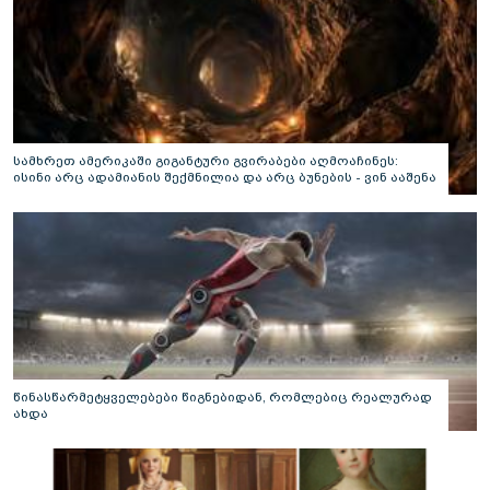
სამხრეთ ამერიკაში გიგანტური გვირაბები აღმოაჩინეს:
ისინი არც ადამიანის შექმნილია და არც ბუნების - ვინ ააშენა
საიდუმლო ლაბირინთები?
წინასწარმეტყველებები წიგნებიდან, რომლებიც რეალურად
ახდა