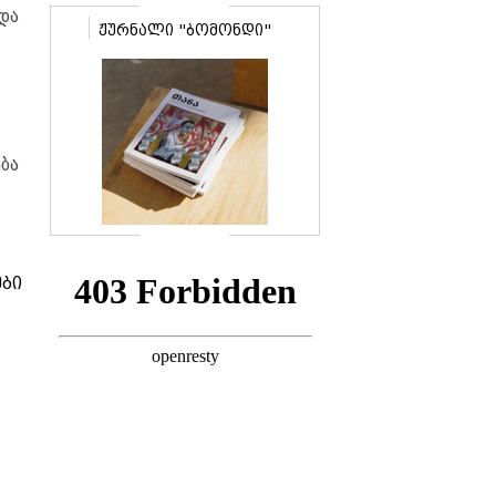
და
ჟურნალი "ბომონდი"
ბა
ბი