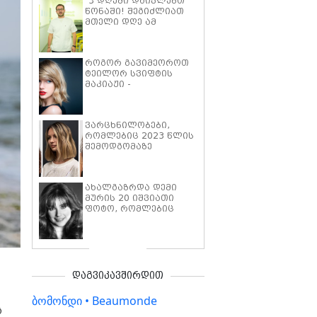
"3 დღეში დაიკლებთ
წონაში! შეგიძლიათ
მთელი დღე ამ
კოქტეილზე იყოთ" -
ლაშა უჩავას რეცეპტი
წონის სწრაფად
როგორ გავიმეოროთ
კლებისთვის
ტეილორ სვიფტის
მაკიაჟი -
მასტერკლასი
ვარცხნილობები,
რომლებიც 2023 წლის
შემოდგომაზე
განსაკუთრებით
მოთხოვნადი და
აქტუალური იქნება -
ახალგაზრდა დემი
იდეები
მურის 20 იშვიათი
ინსპირაციისათვის
ფოტო, რომლებიც
შესაძლოა, ნანახი არ
გქონდეთ
დაგვიკავშირდით
ბომონდი • Beaumonde
ს