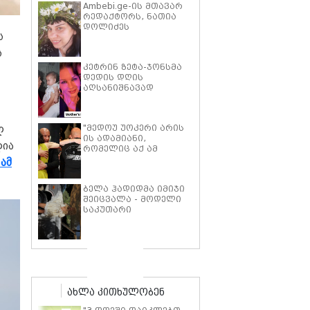
Ambebi.ge-ის მთავარ
რედაქტორს, ნათია
დოლიძეს
ს
საზოგადოების
მხარდაჭერა
ს
სჭირდება.
კეტრინ ზეტა-ჯონსმა
დედის დღის
აღსანიშნავად
შვილებთან ერთად
გადაღებული იშვიათი
ფოტოები გამოაქვეყნა
"მედოუ უოკერი არის
ლ
ის ადამიანი,
ლია
რომელიც აქ ამ
საძმოს წარსადგენად
ამ
მარტოს არ
გამომიშვებდა… ახლა
ბელა ჰადიდმა იმიჯი
კი წავალ და ცოტას
შეიცვალა - მოდელი
ვიტირებ" - ვინ
საკუთარი
დიზელი კანის
პარფიუმერული
კინოფესტივალზე პოლ
ბრენდის ახალი
უოკერის ქალიშვილს
პროდუქტის
ემოციური სიტყვებით
პრეზენტაციაზე
მიმართავს
"ბოჰოს" სტილის
ტალღოვანი თმითა
აბრეშუმის მინიკაბით
ახლა კითხულობენ
გამოჩნდა