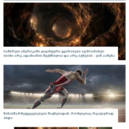
სამხრეთ ამერიკაში გიგანტური გვირაბები აღმოაჩინეს:
ისინი არც ადამიანის შექმნილია და არც ბუნების - ვინ ააშენა
საიდუმლო ლაბირინთები?
წინასწარმეტყველებები წიგნებიდან, რომლებიც რეალურად
ახდა