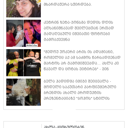
მხარდაჭერა სჭირდება.
კეტრინ ზეტა-ჯონსმა დედის დღის
აღსანიშნავად შვილებთან ერთად
გადაღებული იშვიათი ფოტოები
გამოაქვეყნა
"მედოუ უოკერი არის ის ადამიანი,
რომელიც აქ ამ საძმოს წარსადგენად
მარტოს არ გამომიშვებდა… ახლა კი
წავალ და ცოტას ვიტირებ" - ვინ
დიზელი კანის კინოფესტივალზე
პოლ უოკერის ქალიშვილს ემოციური
ბელა ჰადიდმა იმიჯი შეიცვალა -
სიტყვებით მიმართავს
მოდელი საკუთარი პარფიუმერული
ბრენდის ახალი პროდუქტის
პრეზენტაციაზე "ბოჰოს" სტილის
ტალღოვანი თმითა აბრეშუმის
მინიკაბით გამოჩნდა
ახლა კითხულობენ