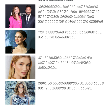
"ერთმანეთის გარეშე ცხოვრებაზე
არასოდეს გვიფიქრია. მომავალზე
ყოველთვის ერთად ვსაუბრობთ.
უერთმანეთოდ გატარებული თუნდაც
ერთი საათი გვარწმუნებს, რომ
სამუდამოდ ერთად ყოფნა გვინდა" -
TOP 5 ყველაზე ლამაზი წარმოშობით
ადამ სენდლერისა და ჯეკი ტიტონის
ებრაელი ვარსკვლავი
25-წლიანი სიყვარულის ისტორია
კოსმეტიკური საშუალებები და
სალიცილის მჟავა იდეალური
კანისთვის
გიორგი ბახუტაშვილის კოცნამ ჟანეტ
ქერდიყოშვილი შოკში ჩააგდო