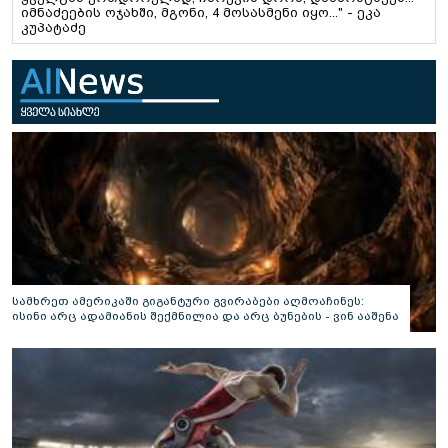
იმნაძეების ოჯახში, მგონი, 4 მოსასმენი იყო..." - ეკა
კუპატაძე
სამხრეთ ამერიკაში გიგანტური გვირაბები აღმოაჩინეს:
ისინი არც ადამიანის შექმნილია და არც ბუნების - ვინ ააშენა
საიდუმლო ლაბირინთები?