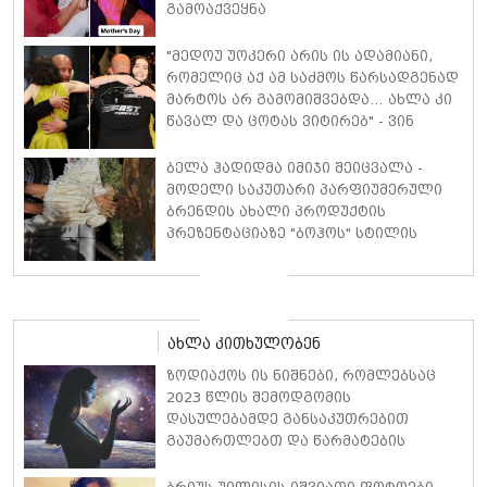
გამოაქვეყნა
"მედოუ უოკერი არის ის ადამიანი,
რომელიც აქ ამ საძმოს წარსადგენად
მარტოს არ გამომიშვებდა… ახლა კი
წავალ და ცოტას ვიტირებ" - ვინ
დიზელი კანის კინოფესტივალზე
პოლ უოკერის ქალიშვილს ემოციური
ბელა ჰადიდმა იმიჯი შეიცვალა -
სიტყვებით მიმართავს
მოდელი საკუთარი პარფიუმერული
ბრენდის ახალი პროდუქტის
პრეზენტაციაზე "ბოჰოს" სტილის
ტალღოვანი თმითა აბრეშუმის
მინიკაბით გამოჩნდა
ახლა კითხულობენ
ზოდიაქოს ის ნიშნები, რომლებსაც
2023 წლის შემოდგომის
დასულებამდე განსაკუთრებით
გაუმართლებთ და წარმატების
მიღწევას შეძლებენ - ასტროლოგები
ასახელებენ