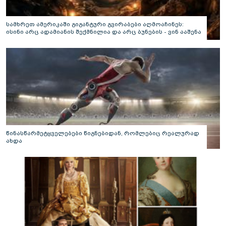
სამხრეთ ამერიკაში გიგანტური გვირაბები აღმოაჩინეს:
ისინი არც ადამიანის შექმნილია და არც ბუნების - ვინ ააშენა
საიდუმლო ლაბირინთები?
წინასწარმეტყველებები წიგნებიდან, რომლებიც რეალურად
ახდა