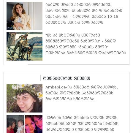
წლის შემდეგაც ის და მელანი
ახალი ეტაპი ურთიერთობებში,
გრიფიტი საუკეთესო მეგობრებად
კარიერული წინსვლა და ფინანსური
რჩებიან
სიურპრიზი - როგორი იქნება 10-16
აგვისტოს კვირა ზოდიაქოს
თითოეული ნიშნისთვის
"ის ამ ისტორიის ყველაზე
მნიშვნელოვანი ნაწილია" - ბრედ
პიტმა ფილმში "მხეცის გული"
ოთხფეხა პარტნიორთან დაახლოების
"განსაკუთრებულ გამოცდილებაზე"
ისაუბრა
რედაქტორის რჩევით
Ambebi.ge-ის მთავარ რედაქტორს,
ნათია დოლიძეს საზოგადოების
მხარდაჭერა სჭირდება.
კეტრინ ზეტა-ჯონსმა დედის დღის
აღსანიშნავად შვილებთან ერთად
გადაღებული იშვიათი ფოტოები