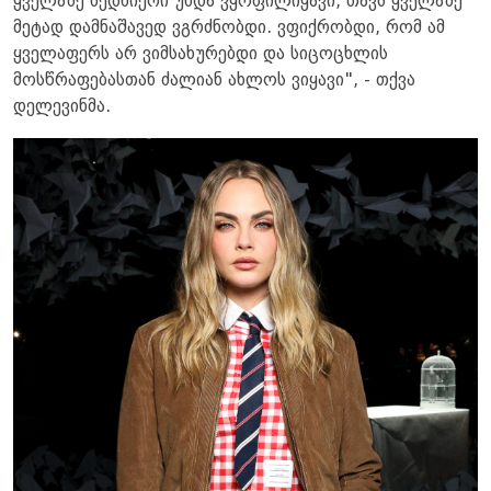
ყველაზე ბედნიერი უნდა ვყოფილიყავი, თავს ყველაზე
მეტად დამნაშავედ ვგრძნობდი. ვფიქრობდი, რომ ამ
ყველაფერს არ ვიმსახურებდი და სიცოცხლის
მოსწრაფებასთან ძალიან ახლოს ვიყავი", - თქვა
დელევინმა.