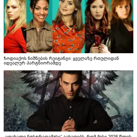
ზოდიაქოს ნიშნების რეიტინგი: ყველაზე რთულიდან
იდეალურ პარტნიორამდე
„ცოცხალი ნოსტრადამუსი“ აცხადებს, რომ მისი 2026 წლის