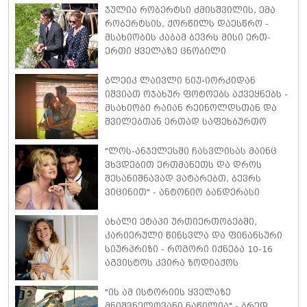
ჯულია რობერტსი ძმისშვილის, ემა
რობერტსის, ქორწილს დაესწრო -
მსახიობის კაბამ ბევრს მისი ერთ-
ერთი ყველაზე ცნობილი
კინოროლის, ვივიენ უორდის,
საკულტო სტილი გაახსენა
ბლეიკ ლაივლი ნიუ-იორკიდან
იშვიათ ოჯახურ ფოტოებს აქვეყნებს -
მსახიობი რაიან რეინოლდსთან და
შვილებთან ერთად საფეხბურთო
მატჩს დაესწრო
"ლოს-ანჯელესში ჩასვლისას მაინც
ვხვდებით ერთმანეთს და დროს
შესანიშნავად ვატარებთ, ბევრს
ვიცინით" - ანტონიო ბანდერასი
აცხადებს, რომ განქორწინებიდან 11
წლის შემდეგაც ის და მელანი
ახალი ეტაპი ურთიერთობებში,
გრიფიტი საუკეთესო მეგობრებად
კარიერული წინსვლა და ფინანსური
რჩებიან
სიურპრიზი - როგორი იქნება 10-16
აგვისტოს კვირა ზოდიაქოს
თითოეული ნიშნისთვის
"ის ამ ისტორიის ყველაზე
მნიშვნელოვანი ნაწილია" - ბრედ