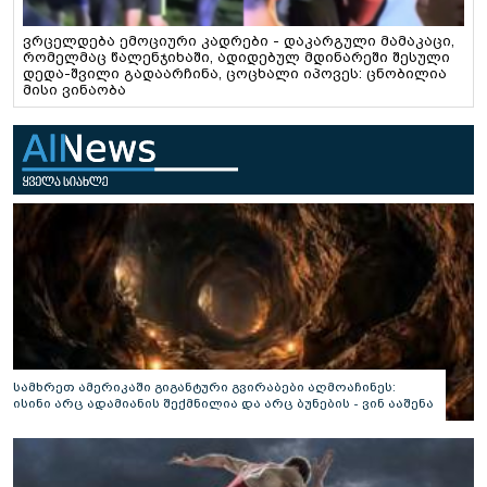
ვრცელდება ემოციური კადრები - დაკარგული მამაკაცი,
რომელმაც წალენჯიხაში, ადიდებულ მდინარეში შესული
დედა-შვილი გადაარჩინა, ცოცხალი იპოვეს: ცნობილია
მისი ვინაობა
სამხრეთ ამერიკაში გიგანტური გვირაბები აღმოაჩინეს:
ისინი არც ადამიანის შექმნილია და არც ბუნების - ვინ ააშენა
საიდუმლო ლაბირინთები?