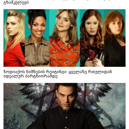
გზამკვლევი
ზოდიაქოს ნიშნების რეიტინგი: ყველაზე რთულიდან
იდეალურ პარტნიორამდე