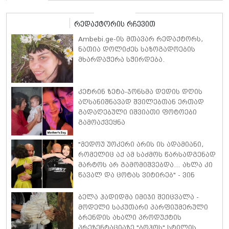
ურთიერთობებში
რედაქტორის რჩევით
Ambebi.ge-ის მთავარ რედაქტორს,
ნათია დოლიძეს საზოგადოების
მხარდაჭერა სჭირდება.
კეტრინ ზეტა-ჯონსმა დედის დღის
აღსანიშნავად შვილებთან ერთად
გადაღებული იშვიათი ფოტოები
გამოაქვეყნა
"მედოუ უოკერი არის ის ადამიანი,
რომელიც აქ ამ საძმოს წარსადგენად
მარტოს არ გამომიშვებდა… ახლა კი
წავალ და ცოტას ვიტირებ" - ვინ
დიზელი კანის კინოფესტივალზე
პოლ უოკერის ქალიშვილს ემოციური
ბელა ჰადიდმა იმიჯი შეიცვალა -
სიტყვებით მიმართავს
მოდელი საკუთარი პარფიუმერული
ბრენდის ახალი პროდუქტის
პრეზენტაციაზე "ბოჰოს" სტილის