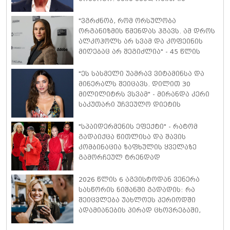
რეალობა დავინახე, რასაც მანამდე
ვერ ვამჩნევდი" - ანტონიო ბანდერასი
"ვგრძნობ, რომ ორსულობა
ორგანიზმის წმენდას ჰგავს. ამ დროს
ალკოჰოლს არ სვამ და კოფეინის
მიღებაც არ შეგიძლია" - 45 წლის
ნატალი პორტმანი მე-3 ორსულობაზე
იშვიათ კომენტარს აკეთებს
"ეს სასმელი უამრავ ვიტამინსა და
მინერალს შეიცავს. დილით 30
მილილიტრს ვსვამ" - მირანდა კერი
საკუთარი უჩვეულო დიეტის
დეტალებს ასახელებს
"სპაიდერმენის ეფექტი" - რატომ
გადაიქცა წითლისა და შავის
კომბინაცია ზაფხულის ყველაზე
გამორჩეულ ტრენდად
2026 წლის 6 აგვისტოდან ვენერა
სასწორის ნიშანში გადადის: რა
შეიცვლება უახლოეს პერიოდში
ადამიანების პირად ცხოვრებაში,
ფინანსებსა და საქმიან