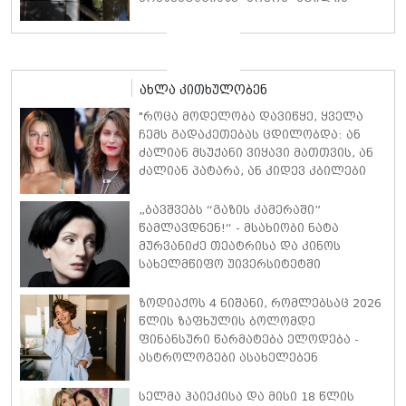
ტალღოვანი თმითა აბრეშუმის
მინიკაბით გამოჩნდა
ახლა კითხულობენ
"როცა მოდელობა დავიწყე, ყველა
ჩემს გადაკეთებას ცდილობდა: ან
ძალიან მსუქანი ვიყავი მათთვის, ან
ძალიან პატარა, ან კიდევ კბილები
მქონდა ცუდი... მაგრამ, ძალიან
ვამაყობ, რომ ისეთი დავრჩი,
„ბავშვებს “გაზის კამერაში”
როგორიც ვიყავი"- ლეტიცია კასტას
წამლავდნენ!“ - მსახიობი ნატა
სილამაზის საიდუმლოებები
მურვანიძე თეატრისა და კინოს
სახელმწიფო უივერსიტეტში
განვითარებულ მოვლენებზე პოსტს
აქვეყნებს
ზოდიაქოს 4 ნიშანი, რომლებსაც 2026
წლის ზაფხულის ბოლომდე
ფინანსური წარმატება ელოდება -
ასტროლოგები ასახელებენ
სელმა ჰაიეკისა და მისი 18 წლის