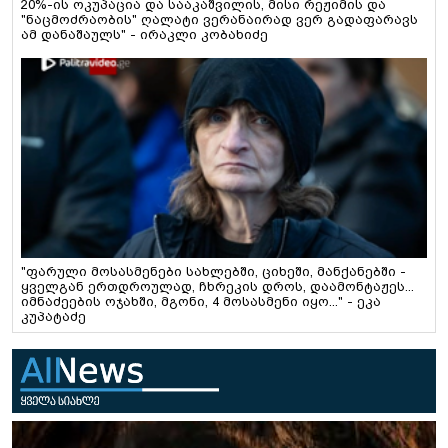
20%-ის ოკუპაცია და სააკაშვილის, მისი რეჟიმის და
"ნაცმოძრაობის" ღალატი ვერანაირად ვერ გადაფარავს
ამ დანაშაულს" - ირაკლი კობახიძე
"ფარული მოსასმენები სახლებში, ციხეში, მანქანებში -
ყველგან ერთდროულად, ჩხრეკის დროს, დაამონტაჟეს...
იმნაძეების ოჯახში, მგონი, 4 მოსასმენი იყო..." - ეკა
კუპატაძე