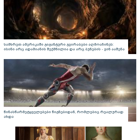
სამხრეთ ამერიკაში გიგანტური გვირაბები აღმოაჩინეს:
ისინი არც ადამიანის შექმნილია და არც ბუნების - ვინ ააშენა
საიდუმლო ლაბირინთები?
წინასწარმეტყველებები წიგნებიდან, რომლებიც რეალურად
ახდა