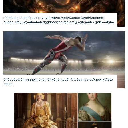
სამხრეთ ამერიკაში გიგანტური გვირაბები აღმოაჩინეს:
ისინი არც ადამიანის შექმნილია და არც ბუნების - ვინ ააშენა
საიდუმლო ლაბირინთები?
წინასწარმეტყველებები წიგნებიდან, რომლებიც რეალურად
ახდა