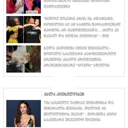
გადაღებული იშვიათი ფოტოები
გამოაქვეყნა
"მედოუ უოკერი არის ის ადამიანი,
რომელიც აქ ამ საძმოს წარსადგენად
მარტოს არ გამომიშვებდა… ახლა კი
წავალ და ცოტას ვიტირებ" - ვინ
დიზელი კანის კინოფესტივალზე
პოლ უოკერის ქალიშვილს ემოციური
ბელა ჰადიდმა იმიჯი შეიცვალა -
სიტყვებით მიმართავს
მოდელი საკუთარი პარფიუმერული
ბრენდის ახალი პროდუქტის
პრეზენტაციაზე "ბოჰოს" სტილის
ტალღოვანი თმითა აბრეშუმის
მინიკაბით გამოჩნდა
ახლა კითხულობენ
"ეს სასმელი უამრავ ვიტამინსა და
მინერალს შეიცავს. დილით 30
მილილიტრს ვსვამ" - მირანდა კერი
საკუთარი უჩვეულო დიეტის
დეტალებს ასახელებს