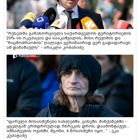
"რუსეთმა განახორციელა საქართველოს ტერიტორიების
20%-ის ოკუპაცია და სააკაშვილის, მისი რეჟიმის და
"ნაცმოძრაობის" ღალატი ვერანაირად ვერ გადაფარავს
ამ დანაშაულს" - ირაკლი კობახიძე
"ფარული მოსასმენები სახლებში, ციხეში, მანქანებში -
ყველგან ერთდროულად, ჩხრეკის დროს, დაამონტაჟეს...
იმნაძეების ოჯახში, მგონი, 4 მოსასმენი იყო..." - ეკა
კუპატაძე