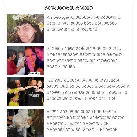
რედაქტორის რჩევით
Ambebi.ge-ის მთავარ რედაქტორს,
ნათია დოლიძეს საზოგადოების
მხარდაჭერა სჭირდება.
კეტრინ ზეტა-ჯონსმა დედის დღის
აღსანიშნავად შვილებთან ერთად
გადაღებული იშვიათი ფოტოები
გამოაქვეყნა
"მედოუ უოკერი არის ის ადამიანი,
რომელიც აქ ამ საძმოს წარსადგენად
მარტოს არ გამომიშვებდა… ახლა კი
წავალ და ცოტას ვიტირებ" - ვინ
დიზელი კანის კინოფესტივალზე
პოლ უოკერის ქალიშვილს ემოციური
ბელა ჰადიდმა იმიჯი შეიცვალა -
სიტყვებით მიმართავს
მოდელი საკუთარი პარფიუმერული
ბრენდის ახალი პროდუქტის
პრეზენტაციაზე "ბოჰოს" სტილის
ტალღოვანი თმითა აბრეშუმის