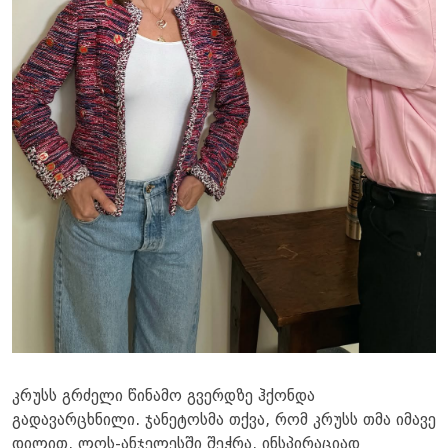
კრუსს გრძელი წინამო გვერდზე ჰქონდა
გადავარცხნილი. ჯანეტოსმა თქვა, რომ კრუსს თმა იმავე
დილით, ლოს-ანჯელესში შეჭრა. ინსპირაციად