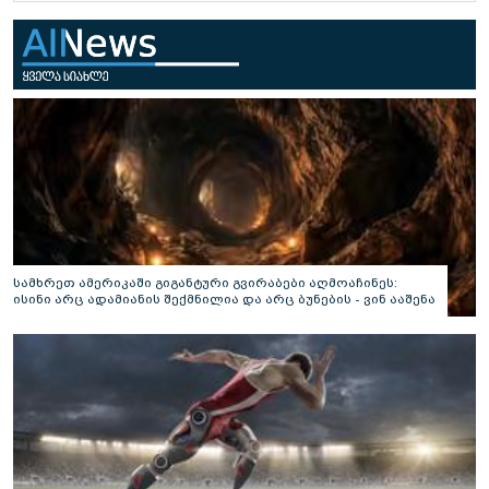
სამხრეთ ამერიკაში გიგანტური გვირაბები აღმოაჩინეს:
ისინი არც ადამიანის შექმნილია და არც ბუნების - ვინ ააშენა
საიდუმლო ლაბირინთები?