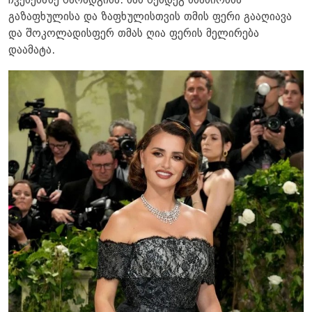
ჩვენებაზე წარადგინა. მას შემდეგ მსახიობმა
გაზაფხულისა და ზაფხულისთვის თმის ფერი გააღიავა
და შოკოლადისფერ თმას ღია ფერის მელირება
დაამატა.