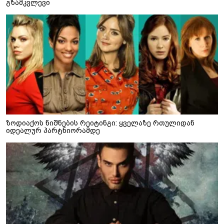
გზამკვლევი
ზოდიაქოს ნიშნების რეიტინგი: ყველაზე რთულიდან
იდეალურ პარტნიორამდე