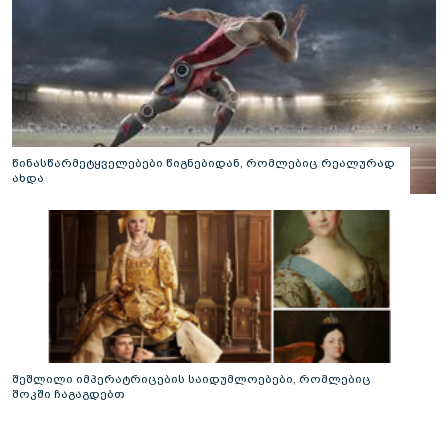
წინასწარმეტყველებები წიგნებიდან, რომლებიც რეალურად
ახდა
შეშლილი იმპერატრიცების საიდუმლოებები, რომლებიც
შოკში ჩაგაგდებთ