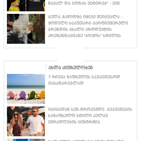
წავალ და ცოტას ვიტირებ" - ვინ
დიზელი კანის კინოფესტივალზე
პოლ უოკერის ქალიშვილს ემოციური
ბელა ჰადიდმა იმიჯი შეიცვალა -
სიტყვებით მიმართავს
მოდელი საკუთარი პარფიუმერული
ბრენდის ახალი პროდუქტის
პრეზენტაციაზე "ბოჰოს" სტილის
ტალღოვანი თმითა აბრეშუმის
მინიკაბით გამოჩნდა
ახლა კითხულობენ
7 რჩევა ზაფხულის საუკეთესოდ
გასატარებლად
იბიცადან სენ-ტროპემდე: ბექჰემების
საზაფხულო სტილი კვლავ
ყურადღების ცენტრშია