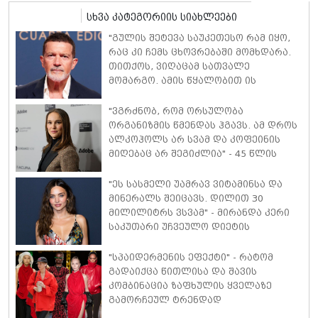
სხვა კატეგორიის სიახლეები
"გულის შეტევა საუკეთესო რამ იყო,
რაც კი ჩემს ცხოვრებაში მომხდარა.
თითქოს, ვიღაცამ სათვალე
მომარგო. ამის წყალობით ის
რეალობა დავინახე, რასაც მანამდე
ვერ ვამჩნევდი" - ანტონიო ბანდერასი
"ვგრძნობ, რომ ორსულობა
ორგანიზმის წმენდას ჰგავს. ამ დროს
ალკოჰოლს არ სვამ და კოფეინის
მიღებაც არ შეგიძლია" - 45 წლის
ნატალი პორტმანი მე-3 ორსულობაზე
იშვიათ კომენტარს აკეთებს
"ეს სასმელი უამრავ ვიტამინსა და
მინერალს შეიცავს. დილით 30
მილილიტრს ვსვამ" - მირანდა კერი
საკუთარი უჩვეულო დიეტის
დეტალებს ასახელებს
"სპაიდერმენის ეფექტი" - რატომ
გადაიქცა წითლისა და შავის
კომბინაცია ზაფხულის ყველაზე
გამორჩეულ ტრენდად