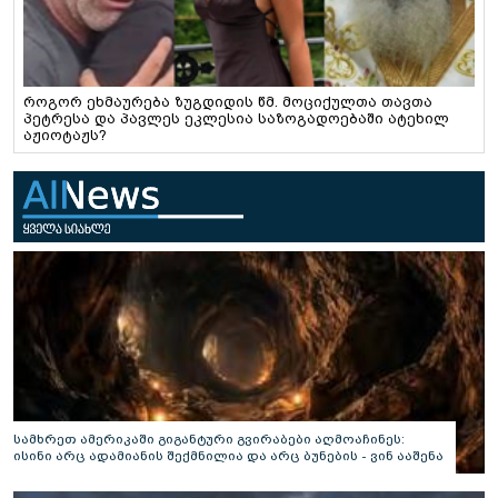
როგორ ეხმაურება ზუგდიდის წმ. მოციქულთა თავთა
პეტრესა და პავლეს ეკლესია საზოგადოებაში ატეხილ
აჟიოტაჟს?
სამხრეთ ამერიკაში გიგანტური გვირაბები აღმოაჩინეს:
ისინი არც ადამიანის შექმნილია და არც ბუნების - ვინ ააშენა
საიდუმლო ლაბირინთები?