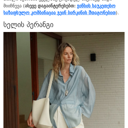
მიიჩნევა (
ასევე დაგაინტერესებთ:
ჯინსის საუკეთესო
საზაფხულო კომბინაცია ჯეინ ბირკინის შთაგონებით
).
სელის პერანგი