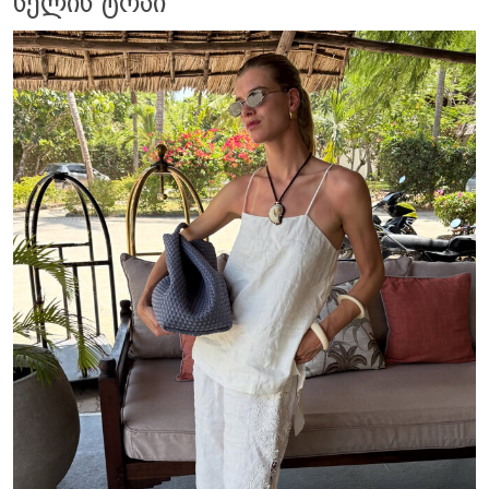
სელის ტოპი