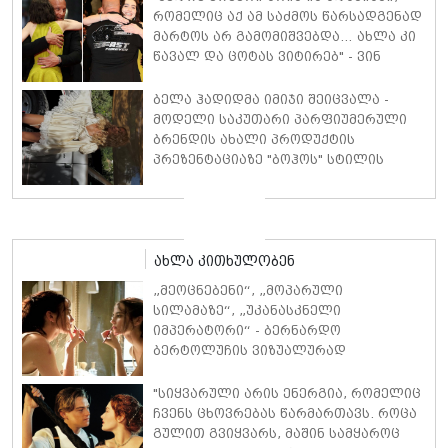
რომელიც აქ ამ საძმოს წარსადგენად
მარტოს არ გამომიშვებდა… ახლა კი
წავალ და ცოტას ვიტირებ" - ვინ
დიზელი კანის კინოფესტივალზე
პოლ უოკერის ქალიშვილს ემოციური
ბელა ჰადიდმა იმიჯი შეიცვალა -
სიტყვებით მიმართავს
მოდელი საკუთარი პარფიუმერული
ბრენდის ახალი პროდუქტის
პრეზენტაციაზე "ბოჰოს" სტილის
ტალღოვანი თმითა აბრეშუმის
მინიკაბით გამოჩნდა
ახლა კითხულობენ
„მეოცნებენი“, „მოპარული
სილამაზე“, „უკანასკნელი
იმპერატორი“ - ბერნარდო
ბერტოლუჩის ვიზუალურად
სრულყოფილი 5 ფილმი
"სიყვარული არის ენერგია, რომელიც
ჩვენს ცხოვრებას წარმართავს. როცა
გულით გვიყვარს, მაშინ სამყაროც