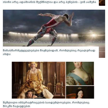
ისინი არც ადამიანის შექმნილია და არც ბუნების - ვინ ააშენა
საიდუმლო ლაბირინთები?
წინასწარმეტყველებები წიგნებიდან, რომლებიც რეალურად
ახდა
შეშლილი იმპერატრიცების საიდუმლოებები, რომლებიც
შოკში ჩაგაგდებთ