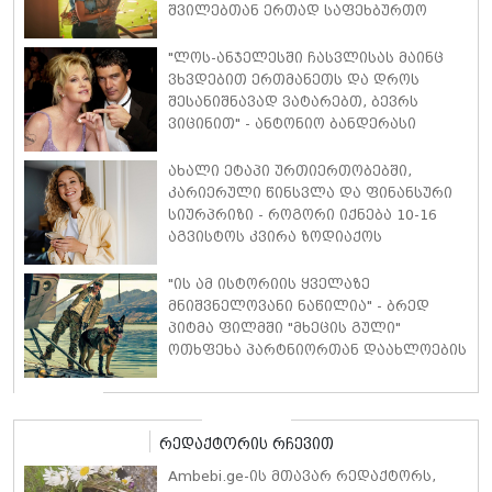
შვილებთან ერთად საფეხბურთო
მატჩს დაესწრო
"ლოს-ანჯელესში ჩასვლისას მაინც
ვხვდებით ერთმანეთს და დროს
შესანიშნავად ვატარებთ, ბევრს
ვიცინით" - ანტონიო ბანდერასი
აცხადებს, რომ განქორწინებიდან 11
წლის შემდეგაც ის და მელანი
ახალი ეტაპი ურთიერთობებში,
გრიფიტი საუკეთესო მეგობრებად
კარიერული წინსვლა და ფინანსური
რჩებიან
სიურპრიზი - როგორი იქნება 10-16
აგვისტოს კვირა ზოდიაქოს
თითოეული ნიშნისთვის
"ის ამ ისტორიის ყველაზე
მნიშვნელოვანი ნაწილია" - ბრედ
პიტმა ფილმში "მხეცის გული"
ოთხფეხა პარტნიორთან დაახლოების
"განსაკუთრებულ გამოცდილებაზე"
ისაუბრა
რედაქტორის რჩევით
Ambebi.ge-ის მთავარ რედაქტორს,