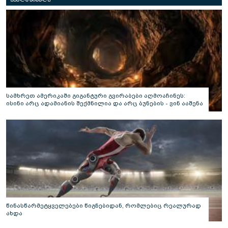
სამხრეთ ამერიკაში გიგანტური გვირაბები აღმოაჩინეს:
ისინი არც ადამიანის შექმნილია და არც ბუნების - ვინ ააშენა
საიდუმლო ლაბირინთები?
წინასწარმეტყველებები წიგნებიდან, რომლებიც რეალურად
ახდა