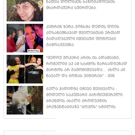
ნათია დოლიძეს საზოგადოების
მხარდაჭერა სჭირდება.
კეტრინ ზეტა-ჯონსმა დედის დღის
აღსანიშნავად შვილებთან ერთად
გადაღებული იშვიათი ფოტოები
გამოაქვეყნა
"მედოუ უოკერი არის ის ადამიანი,
რომელიც აქ ამ საძმოს წარსადგენად
მარტოს არ გამომიშვებდა… ახლა კი
წავალ და ცოტას ვიტირებ" - ვინ
დიზელი კანის კინოფესტივალზე
პოლ უოკერის ქალიშვილს ემოციური
ბელა ჰადიდმა იმიჯი შეიცვალა -
სიტყვებით მიმართავს
მოდელი საკუთარი პარფიუმერული
ბრენდის ახალი პროდუქტის
პრეზენტაციაზე "ბოჰოს" სტილის
ტალღოვანი თმითა აბრეშუმის
მინიკაბით გამოჩნდა