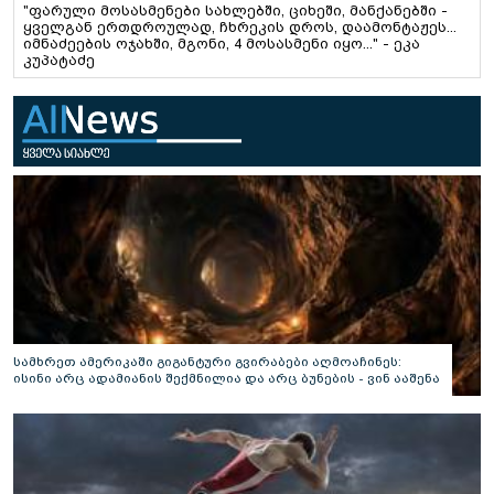
"ფარული მოსასმენები სახლებში, ციხეში, მანქანებში -
ყველგან ერთდროულად, ჩხრეკის დროს, დაამონტაჟეს...
იმნაძეების ოჯახში, მგონი, 4 მოსასმენი იყო..." - ეკა
კუპატაძე
სამხრეთ ამერიკაში გიგანტური გვირაბები აღმოაჩინეს:
ისინი არც ადამიანის შექმნილია და არც ბუნების - ვინ ააშენა
საიდუმლო ლაბირინთები?