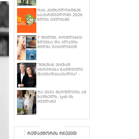
პიტმა ფილმში "მხეცის
გული" ოთხფეხა
რას კითხულობდნენ
პარტნიორთან
საქართველოში 2026
დაახლოების
წლის ივლისში
"განსაკუთრებულ
გამოცდილებაზე"
ისაუბრა
7 ფილმი, რომლებიც
ზღვისა და პლაჟის
მიღმა გაცილებით
ღრმა ისტორიებზე
მოგიყვებათ
"შენთან ერთად
ცხოვრება ნამდვილი
თავგადასავალია" -
კილი შეი სმიტი პირს
ბროსნანს ქორწინების
25 წლის იუბილეს
რა ეცვა მსოფლიოს ამ
ემოციური სიტყვებით
ზაფხულს: Lyst-ის
ულოცავს
ყველაზე
პოპულარული
ტრენდების ათეული
რედაქტორის რჩევით