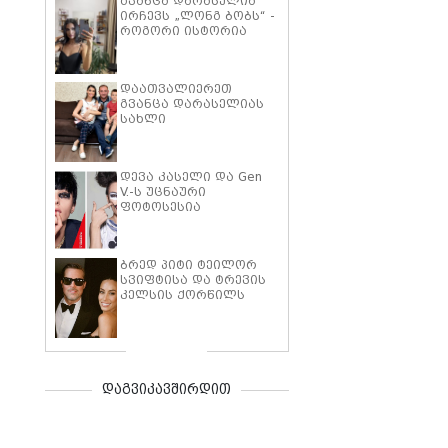
გვანცა დარასელია
ირჩევს „ლონგ ბობს“ -
როგორი ისტორია
აქვს ამ
ვარცხნილობას, და
როგორ მივმართოთ
დაათვალიერეთ
მის სტილიზაციას
გვანცა დარასელიას
სახლი
დევა კასელი და Gen
V.-ს უცნაური
ფოტოსესია
ბრედ პიტი ტეილორ
სვიფტისა და ტრევის
კელსის ქორწილს
ინეს დე რამონთან
ერთად დაესწრო -
სოციალურ ქსელებში
წყვილის ახალი
ფოტოები გავრცელდა
დაგვიკავშირდით