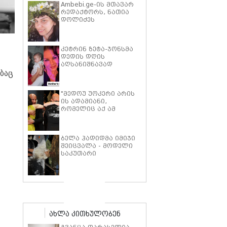
Ambebi.ge-ის მთავარ
რედაქტორს, ნათია
დოლიძეს
საზოგადოების
მხარდაჭერა
სჭირდება.
კეტრინ ზეტა-ჯონსმა
დედის დღის
აღსანიშნავად
შვილებთან ერთად
ბაც
გადაღებული იშვიათი
ფოტოები გამოაქვეყნა
"მედოუ უოკერი არის
ის ადამიანი,
რომელიც აქ ამ
საძმოს წარსადგენად
მარტოს არ
გამომიშვებდა… ახლა
ბელა ჰადიდმა იმიჯი
კი წავალ და ცოტას
შეიცვალა - მოდელი
ვიტირებ" - ვინ
საკუთარი
დიზელი კანის
პარფიუმერული
კინოფესტივალზე პოლ
ბრენდის ახალი
უოკერის ქალიშვილს
პროდუქტის
ემოციური სიტყვებით
პრეზენტაციაზე
მიმართავს
"ბოჰოს" სტილის
ტალღოვანი თმითა
აბრეშუმის მინიკაბით
ახლა კითხულობენ
გამოჩნდა