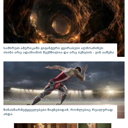
სამხრეთ ამერიკაში გიგანტური გვირაბები აღმოაჩინეს:
ისინი არც ადამიანის შექმნილია და არც ბუნების - ვინ ააშენა
საიდუმლო ლაბირინთები?
წინასწარმეტყველებები წიგნებიდან, რომლებიც რეალურად
ახდა