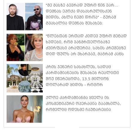
"მე მასზე ბევრად უფრო წინ ვარ...
დემნას ეპოქა დასასრულისკენ
მიდის, ახლა ჩემი დროა" - გურამ
გვასალია დემნას შესახებ:
დაპირისპირება მოდის სამყაროში
ცნობილ ძმებს შორის
"წლებთან ერთად კიდევ უფრო მეტად
ხვდები, რომ ჯანმრთელობაზე
ძვირფასი არაფერია. სახის კრემებზე
დიდ ფულს არ ვხარჯავ, მაგრამ კანს
ყოველთვის ვიტენიანებ, კარგად
მძინავს და მყავს მეგობრები,
კრის ჯენერი სასახლეს, სადაც
რომლებთან ერთადაც ბევრს ვიცინი"
კარდაშიანების შესახებ რეალითი
- ჯეინ ფონდა ასაკთან
შოუ იწერებოდა, 13.5 მილიონ
დაკავშირებულ ცვლილებებზე
დოლარად ყიდის - როგორ
გამოიყურება კეთილმოწყობილი
სივრცე
ქლოე კარდაშიანმა ყველა ის
კოსმეტიკური ოპერაცია გაამხილა,
რომელიც ოდესმე ჩაუტარებია