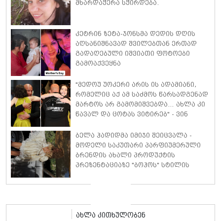
მხარდაჭერა სჭირდება.
კეტრინ ზეტა-ჯონსმა დედის დღის
აღსანიშნავად შვილებთან ერთად
გადაღებული იშვიათი ფოტოები
გამოაქვეყნა
"მედოუ უოკერი არის ის ადამიანი,
რომელიც აქ ამ საძმოს წარსადგენად
მარტოს არ გამომიშვებდა… ახლა კი
წავალ და ცოტას ვიტირებ" - ვინ
დიზელი კანის კინოფესტივალზე
პოლ უოკერის ქალიშვილს ემოციური
ბელა ჰადიდმა იმიჯი შეიცვალა -
სიტყვებით მიმართავს
მოდელი საკუთარი პარფიუმერული
ბრენდის ახალი პროდუქტის
პრეზენტაციაზე "ბოჰოს" სტილის
ტალღოვანი თმითა აბრეშუმის
მინიკაბით გამოჩნდა
ახლა კითხულობენ