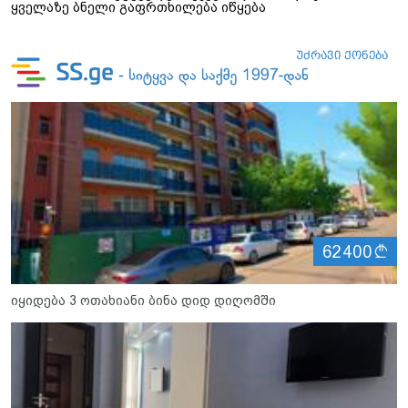
ყველაზე ბნელი გაფრთხილება იწყება
ლ
62400
იყიდება 3 ოთახიანი ბინა დიდ დიღომში