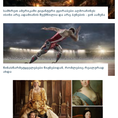
სამხრეთ ამერიკაში გიგანტური გვირაბები აღმოაჩინეს:
ისინი არც ადამიანის შექმნილია და არც ბუნების - ვინ ააშენა
საიდუმლო ლაბირინთები?
წინასწარმეტყველებები წიგნებიდან, რომლებიც რეალურად
ახდა