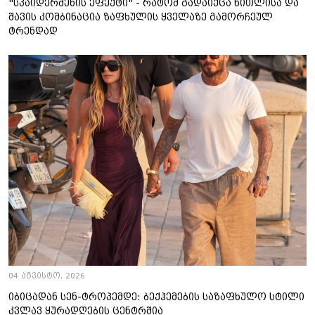
"სპაიდერმენის ეფექტი" - რატომ გადაიქცა წითლისა და
შავის კომბინაცია ზაფხულის ყველაზე გამორჩეულ
ტრენდად
04 აგვისტო, 2026
იბიცადან სენ-ტროპემდე: ბექჰემების საზაფხულო სტილი
კვლავ ყურადღების ცენტრშია