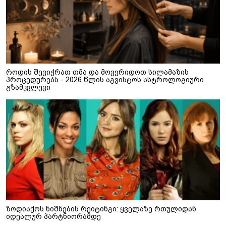
როდის შევიჭრათ თმა და მოვერიდოთ სილამაზის
პროცედურებს - 2026 წლის აგვისტოს ასტროლოგიური
გზამკვლევი
ზოდიაქოს ნიშნების რეიტინგი: ყველაზე რთულიდან
იდეალურ პარტნიორამდე