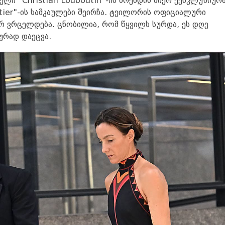
ელი "Christian Louboutin"-ის ბრენდის მიერ ექსკლუზიურ
tier"-ის სამკაულები შეირჩა. ტეილორის ოფიციალური
 ვრცელდება. ცნობილია, რომ წყვილს სურდა, ეს დღე
ურად დაეცვა.