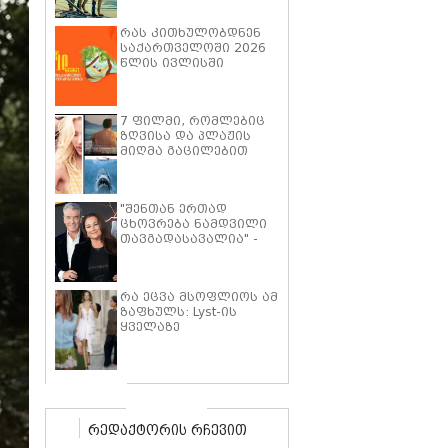
პიტმა ფილმში "მხეცის
გული" ოთხფეხა
რას კითხულობდნენ
პარტნიორთან
საქართველოში 2026
დაახლოების
წლის ივლისში
"განსაკუთრებულ
გამოცდილებაზე"
ისაუბრა
7 ფილმი, რომლებიც
ზღვისა და პლაჟის
მიღმა გაცილებით
ღრმა ისტორიებზე
მოგიყვებათ
"შენთან ერთად
ცხოვრება ნამდვილი
თავგადასავალია" -
კილი შეი სმიტი პირს
ბროსნანს ქორწინების
25 წლის იუბილეს
რა ეცვა მსოფლიოს ამ
ემოციური სიტყვებით
ზაფხულს: Lyst-ის
ულოცავს
ყველაზე
პოპულარული
ტრენდების ათეული
რედაქტორის რჩევით