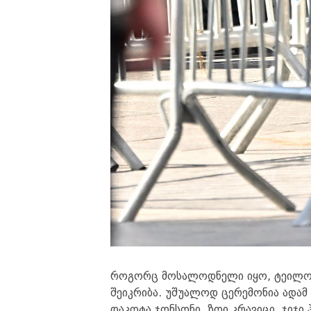
როგორც მოსალოდნელი იყო, ტეილორ
შეიკრიბა. უშუალოდ ცერემონია ადა
დაკოტა ჯონსონი, ზოი კრავიცი, ჯიჯი 