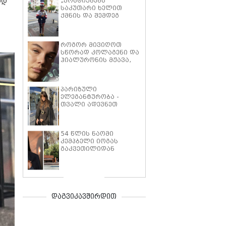
„კოსტიუმებს
ად
საკუთარი ხელით
ქმნის და შემდეგ
სეირნობს, რათა
ნამუშევრები
საზოგადოებას
როგორ მივიღოთ
წარუდგინოს“ -
სწორად კოლაგენი და
როგორია ბათუმელი
ჰიალურონის მჟავა,
„ჯონსონას“
რომ დადებითი
ექსცენტრიკული
ეფექტი ვიგრძნოთ
სტილი
კანზე?
პარიზული
ელეგანტურობა -
თვალი ადევნეთ
მოდის ბლოგერის,
ალისონ ტობის სტილს
54 წლის ნაომი
კემპბელი იოგას
გაკვეთილიდან
ფოტოს აქვეყნებს
დაგვიკავშირდით