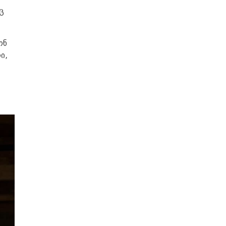
ც
ონ
ი,