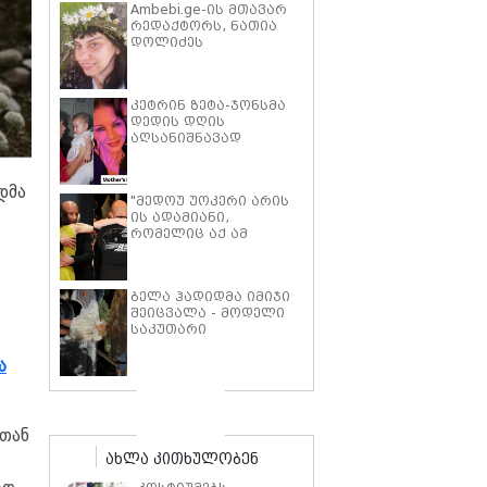
Ambebi.ge-ის მთავარ
რედაქტორს, ნათია
დოლიძეს
საზოგადოების
მხარდაჭერა
სჭირდება.
კეტრინ ზეტა-ჯონსმა
დედის დღის
აღსანიშნავად
შვილებთან ერთად
გადაღებული იშვიათი
ფოტოები გამოაქვეყნა
დმა
"მედოუ უოკერი არის
ის ადამიანი,
რომელიც აქ ამ
საძმოს წარსადგენად
მარტოს არ
გამომიშვებდა… ახლა
ბელა ჰადიდმა იმიჯი
კი წავალ და ცოტას
შეიცვალა - მოდელი
ვიტირებ" - ვინ
საკუთარი
დიზელი კანის
პარფიუმერული
კინოფესტივალზე პოლ
ბრენდის ახალი
უოკერის ქალიშვილს
ა
პროდუქტის
ემოციური სიტყვებით
პრეზენტაციაზე
მიმართავს
"ბოჰოს" სტილის
ტალღოვანი თმითა
ათან
აბრეშუმის მინიკაბით
ახლა კითხულობენ
გამოჩნდა