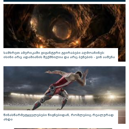
სამხრეთ ამერიკაში გიგანტური გვირაბები აღმოაჩინეს:
ისინი არც ადამიანის შექმნილია და არც ბუნების - ვინ ააშენა
საიდუმლო ლაბირინთები?
წინასწარმეტყველებები წიგნებიდან, რომლებიც რეალურად
ახდა