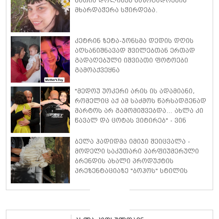
ნათია დოლიძეს საზოგადოების
მხარდაჭერა სჭირდება.
კეტრინ ზეტა-ჯონსმა დედის დღის
აღსანიშნავად შვილებთან ერთად
გადაღებული იშვიათი ფოტოები
გამოაქვეყნა
"მედოუ უოკერი არის ის ადამიანი,
რომელიც აქ ამ საძმოს წარსადგენად
მარტოს არ გამომიშვებდა… ახლა კი
წავალ და ცოტას ვიტირებ" - ვინ
დიზელი კანის კინოფესტივალზე
პოლ უოკერის ქალიშვილს ემოციური
ბელა ჰადიდმა იმიჯი შეიცვალა -
სიტყვებით მიმართავს
მოდელი საკუთარი პარფიუმერული
ბრენდის ახალი პროდუქტის
პრეზენტაციაზე "ბოჰოს" სტილის
ტალღოვანი თმითა აბრეშუმის
მინიკაბით გამოჩნდა