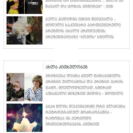
მარტოს არ გამომიშვებდა… ახლა კი
წავალ და ცოტას ვიტირებ" - ვინ
დიზელი კანის კინოფესტივალზე
პოლ უოკერის ქალიშვილს ემოციური
ბელა ჰადიდმა იმიჯი შეიცვალა -
სიტყვებით მიმართავს
მოდელი საკუთარი პარფიუმერული
ბრენდის ახალი პროდუქტის
პრეზენტაციაზე "ბოჰოს" სტილის
ტალღოვანი თმითა აბრეშუმის
მინიკაბით გამოჩნდა
ახლა კითხულობენ
პრინცესა დიანა ძველ ტანსაცმელს
პრინცი უილიამისა და პრინცი ჰარის
გამო, მოულოდნელად, ხშირად
აუხსნელი მიზეზით ყიდდა - ყოფილი
სამეფო ბატლერი დეტალებზე
საკუთარ წიგნში საუბრობს
2024 წლის დეკემბერში ორი პლანეტა
რეტროგრადულ მოძრაობაშია -
რატომაა ეს პერიოდი
ურთიერთობების კუთხით
განსაკუთრებით სახიფათო და რა