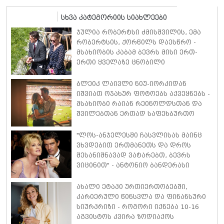
სხვა კატეგორიის სიახლეები
ჯულია რობერტსი ძმისშვილის, ემა
რობერტსის, ქორწილს დაესწრო -
მსახიობის კაბამ ბევრს მისი ერთ-
ერთი ყველაზე ცნობილი
კინოროლის, ვივიენ უორდის,
საკულტო სტილი გაახსენა
ბლეიკ ლაივლი ნიუ-იორკიდან
იშვიათ ოჯახურ ფოტოებს აქვეყნებს -
მსახიობი რაიან რეინოლდსთან და
შვილებთან ერთად საფეხბურთო
მატჩს დაესწრო
"ლოს-ანჯელესში ჩასვლისას მაინც
ვხვდებით ერთმანეთს და დროს
შესანიშნავად ვატარებთ, ბევრს
ვიცინით" - ანტონიო ბანდერასი
აცხადებს, რომ განქორწინებიდან 11
წლის შემდეგაც ის და მელანი
ახალი ეტაპი ურთიერთობებში,
გრიფიტი საუკეთესო მეგობრებად
კარიერული წინსვლა და ფინანსური
რჩებიან
სიურპრიზი - როგორი იქნება 10-16
აგვისტოს კვირა ზოდიაქოს