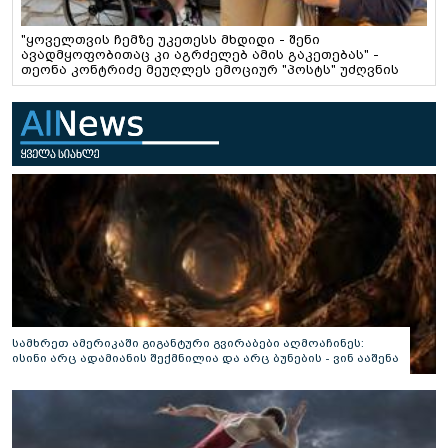
"ყოველთვის ჩემზე უკეთესს მხდიდი - შენი
ავადმყოფობითაც კი აგრძელებ ამის გაკეთებას" -
თეონა კონტრიძე მეუღლეს ემოციურ "პოსტს" უძღვნის
სამხრეთ ამერიკაში გიგანტური გვირაბები აღმოაჩინეს:
ისინი არც ადამიანის შექმნილია და არც ბუნების - ვინ ააშენა
საიდუმლო ლაბირინთები?