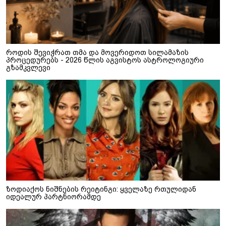
როდის შევიჭრათ თმა და მოვერიდოთ სილამაზის
პროცედურებს - 2026 წლის აგვისტოს ასტროლოგიური
გზამკვლევი
ზოდიაქოს ნიშნების რეიტინგი: ყველაზე რთულიდან
იდეალურ პარტნიორამდე